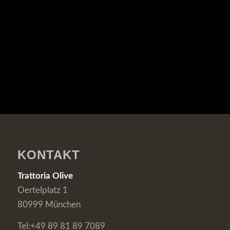
KONTAKT
Trattoria Olive
Oertelplatz 1
80999 München
Tel:+49 89 81 89 7089