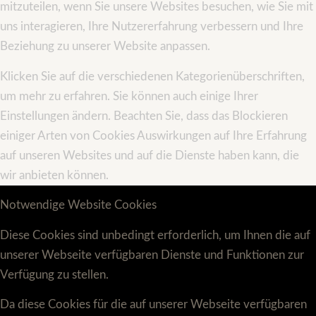
mitzuteilen, wenn Sie unsere Websites besuchen, wie Sie mit
uns interagieren, Ihre Nutzererfahrung verbessern und Ihre
Beziehung zu unserer Website anpassen.
Klicken Sie auf die verschiedenen Kategorienüberschriften,
um mehr zu erfahren. Sie können auch einige Ihrer
Einstellungen ändern. Beachten Sie, dass das Blockieren
einiger Arten von Cookies Auswirkungen auf Ihre Erfahrung
auf unseren Websites und auf die Dienste haben kann, die
wir anbieten können.
Notwendige Website Cookies
Diese Cookies sind unbedingt erforderlich, um Ihnen die auf
unserer Webseite verfügbaren Dienste und Funktionen zur
Verfügung zu stellen.
Da diese Cookies für die auf unserer Webseite verfügbaren